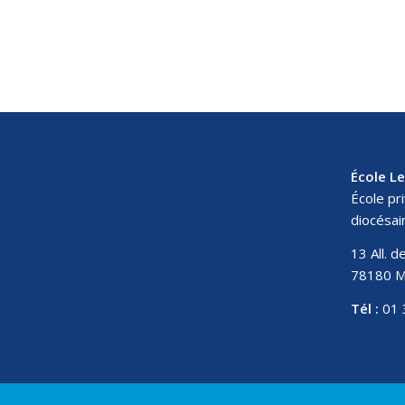
École L
École pr
diocésai
13 All. 
78180 M
Tél :
01 