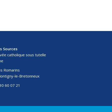
es Sources
ivée catholique sous tutelle
ne
des Romarins
ontigny-le-Bretonneux
30 60 07 21