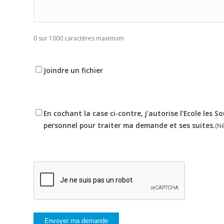
0 sur 1000 caractères maximum
Joindre
Joindre un fichier
un
fichier
RGPD
En cochant la case ci-contre, j’autorise l'Ecole les 
(Nécessaire)
personnel pour traiter ma demande et ses suites.
(N
CAPTCHA